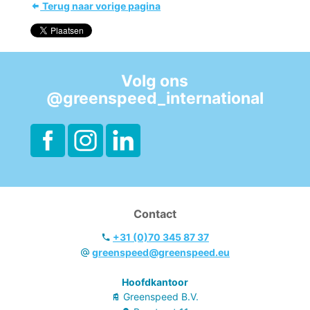
Terug naar vorige pagina
Volg ons
@greenspeed_international
Contact
+31 (0)70 345 87 37
greenspeed@greenspeed.eu
Hoofdkantoor
Greenspeed B.V.