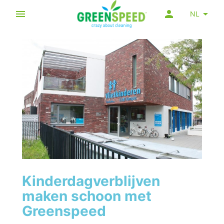
NL
Kinderdagverblijven
maken schoon met
Greenspeed