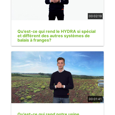
00:02:19
Qu'est-ce qui rend le HYDRA si spécial
et différent des autres systèmes de
balais à franges?
00:01:41
Qu'est-ce qui rend notre usine