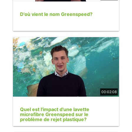
D'où vient le nom Greenspeed?
00:02:08
Quel est l'impact d'une lavette
microfibre Greenspeed sur le
problème de rejet plastique?