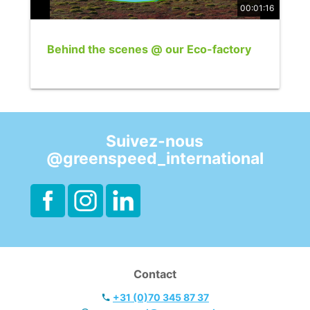
00:01:16
Behind the scenes @ our Eco-factory
Suivez-nous
@greenspeed_international
Contact
+31 (0)70 345 87 37