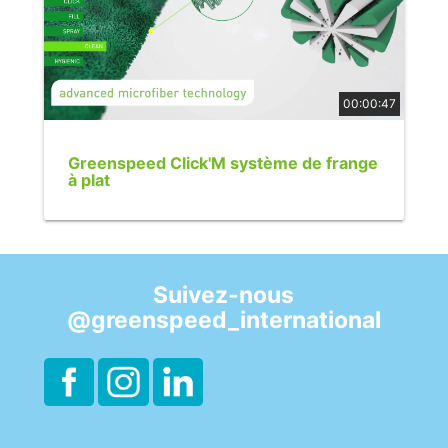
00:00:47
Greenspeed Click'M système de frange
à plat
Suivez-nous
@greenspeed_international