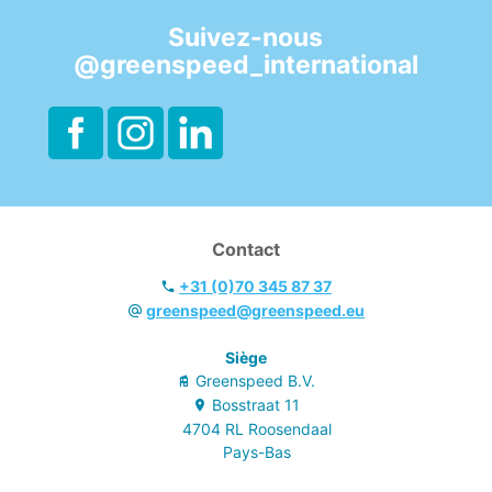
Suivez-nous
@greenspeed_international
Contact
+31 (0)70 345 87 37
greenspeed@greenspeed.eu
Siège
Greenspeed B.V.
Bosstraat
11
4704 RL
Roosendaal
Pays-Bas