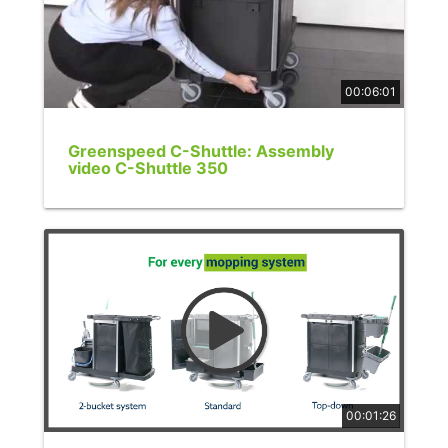
00:06:01
Greenspeed C-Shuttle: Assembly
video C-Shuttle 350
00:01:26