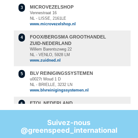
MICROVEZELSHOP
3
Vennestraat 16
NL - LISSE, 2161LE
www.microvezelshop.nl
FOOX/BERGSMA GROOTHANDEL
4
ZUID-NEDERLAND
Willem Barentszweg 22
NL - VENLO, 5928 LM
www.zuidned.nl
BLV REINIGINGSSYSTEMEN
5
u0027t Woud 1 D
NL - BRIELLE, 3232 LN
www.blvreinigingssystemen.nl
ETOL NEDERLAND
6
Brouwerstraat 26
NL - RIDDERKERK, 2984 AR
www.etol.nl
Suivez-nous
@greenspeed_international
GEJOMA SCHOONMAAKARTIKELEN
7