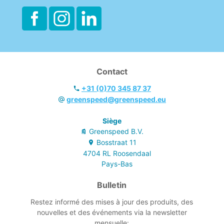
B.V.
Waterland 25
NL - BEVERWIJK, 1948 RK
www.gejoma.nl
GELECON B.V.
8
Ridder Snouckaertlaan 15
NL - VOORBURG, 2273 HZ
Contact
www.geleconvoorburg.nl
+31 (0)70 345 87 37
greenspeed@greenspeed.eu
GELECON GIESSENBURG
9
Neerpolderseweg 25a
NL - GIESSENBURG, 3381 JP
Siège
www.gelecongiessenburg.nl
Greenspeed B.V.
Bosstraat
11
GROS HYGIËNE u0026
10
4704 RL
Roosendaal
SCHOONMAAKSYSTEMEN BV
Pays-Bas
Oude Bakelsedijk 6
NL - GEMERT, 5421 WP
Bulletin
www.grosgemert.nl
Restez informé des mises à jour des produits, des
GROVEKO - EDE B.V.
11
nouvelles et des événements via la newsletter
Maxwellstraat 49
mensuelle: