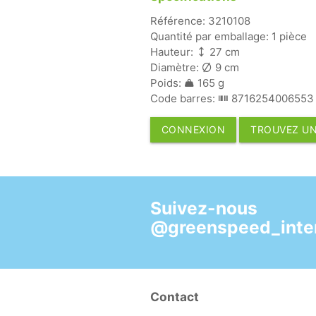
Référence: 3210108
Quantité par emballage: 1 pièce
Hauteur:
27 cm
Diamètre:
9 cm
Poids:
165 g
Code barres:
8716254006553
CONNEXION
TROUVEZ UN
Suivez-nous
@greenspeed_inter
Contact