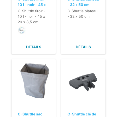
10 l - noir - 45 x
- 32 x 50 cm
29 x 8,5 cm
C-Shuttle tiroir -
C-Shuttle plateau
10 l - noir - 45 x
- 32 x 50 cm
29 x 8,5 cm
DÉTAILS
DÉTAILS
C-Shuttle sac
C-Shuttle clé de