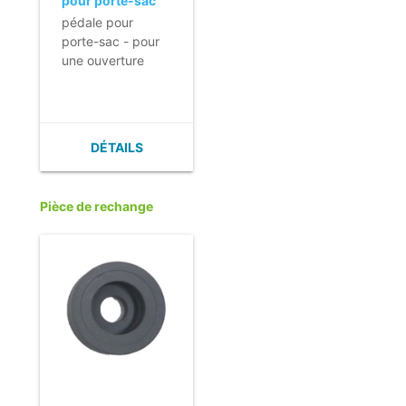
pour porte-sac
(Version C-
pédale pour
Shuttle 250)
porte-sac - pour
une ouverture
hygiénique et
mains libres du
couvercle.
DÉTAILS
Pièce de rechange