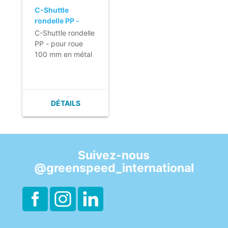
C-Shuttle
rondelle PP -
pour roue 100
C-Shuttle rondelle
mm en métal
PP - pour roue
avec pare-choc
100 mm en métal
avec pare-choc
DÉTAILS
Suivez-nous
@greenspeed_international