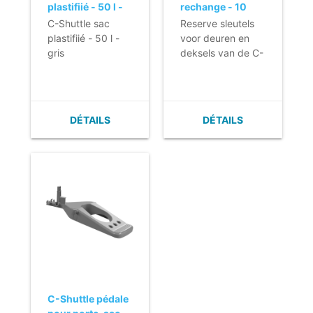
plastifiié - 50 l -
rechange - 10
gris
pièces
C-Shuttle sac
Reserve sleutels
plastifiié - 50 l -
voor deuren en
gris
deksels van de C-
Shuttle
DÉTAILS
DÉTAILS
C-Shuttle pédale