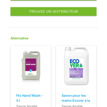
TROUVEZ UN DISTRIBUTEUR
Alternative
Flo Hand Wash -
Savon pour les
5 l
mains Ecover à la
lavande - 5 l - 11
Savon liquide
Savon liquide