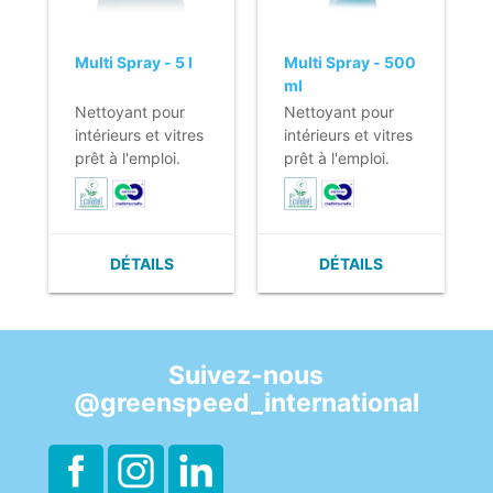
code couleur.
Multi Spray - 5 l
Multi Spray - 500
ml
Nettoyant pour
Nettoyant pour
intérieurs et vitres
intérieurs et vitres
prêt à l'emploi.
prêt à l'emploi.
- Formule prête à
- Formule prête à
l'emploi.
l'emploi.
- Ne laisse pas de
- Ne laisse pas de
traces.
traces.
DÉTAILS
DÉTAILS
- Nettoyant
- Nettoyant
puissant.
puissant.
- Parfum citron.
- Parfum citron.
- EU Ecolabel &
- EU Ecolabel &
Cradle to Cradle.
Cradle to Cradle.
Suivez-nous
@greenspeed_international