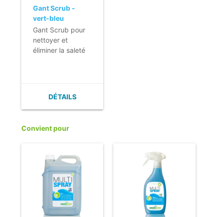
Gant Scrub -
vert-bleu
Gant Scrub pour
nettoyer et
éliminer la saleté
tenace sans
endommager la
surface.
- Excellente
DÉTAILS
capacité
d'absorption de la
saleté.
Convient pour
- Effet de
frottement par le
mélange de
microfibre et de
polyester.
- Application
flexible.
- Utilisation
efficace grâce au