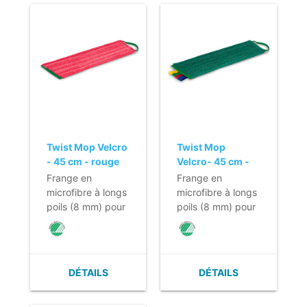
Twist Mop Velcro
Twist Mop
- 45 cm - rouge
Velcro- 45 cm -
vert
Frange en
Frange en
microfibre à longs
microfibre à longs
poils (8 mm) pour
poils (8 mm) pour
le nettoyage
le nettoyage
humide de
humide de
pratiquement tous
pratiquement tous
les revêtements
les revêtements
DÉTAILS
DÉTAILS
de sol durs.
de sol durs.
- Temps de
- Temps de