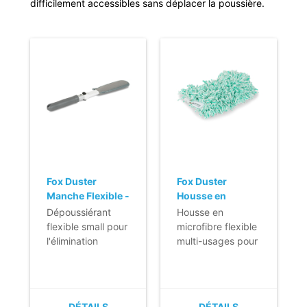
difficilement accessibles sans déplacer la poussière.
Fox Duster
Fox Duster
Manche Flexible -
Housse en
small
Microfibre -
Dépoussiérant
Housse en
small
flexible small pour
microfibre flexible
l'élimination
multi-usages pour
efficace de la
Fox Duster afin
poussière aux
d'éliminer la
endroits
poussière sur les
difficilement
petites surfaces.
DÉTAILS
DÉTAILS