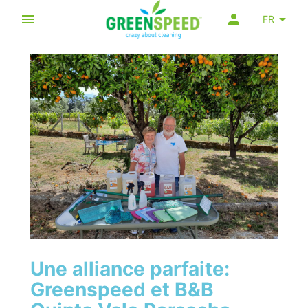
FR
Une alliance parfaite:
Greenspeed et B&B