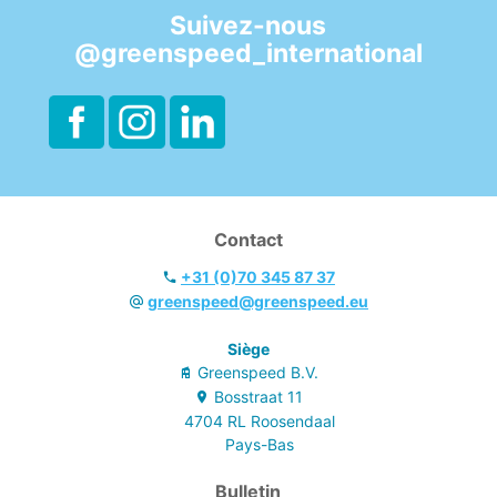
Suivez-nous
@greenspeed_international
Contact
+31 (0)70 345 87 37
greenspeed@greenspeed.eu
Siège
Greenspeed B.V.
Bosstraat
11
4704 RL
Roosendaal
Pays-Bas
Bulletin