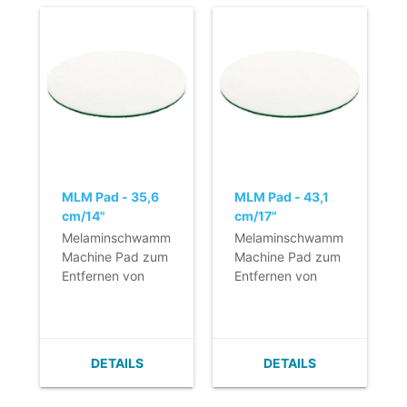
MLM Pad - 35,6
MLM Pad - 43,1
cm/14"
cm/17"
Melaminschwamm
Melaminschwamm
Machine Pad zum
Machine Pad zum
Entfernen von
Entfernen von
Schlieren und
Schlieren und
hartnäckigen
hartnäckigen
Flecken auf
Flecken auf
glatten Fußböden.
glatten Fußböden.
DETAILS
DETAILS
- Sehr langlebiger
- Sehr langlebiger
Machine Pad aus
Machine Pad aus