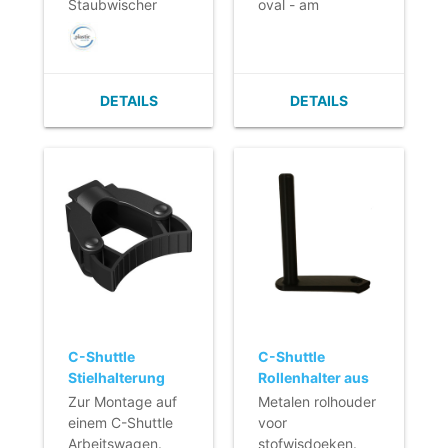
Sicherheitsbestimmungen)
befestigt
Staubwischer
oval - am
oder
Aluminiumgriff
Sicherheitsbestimmungen)
befestigt
DETAILS
DETAILS
C-Shuttle
C-Shuttle
Stielhalterung
Rollenhalter aus
Metall
Zur Montage auf
Metalen rolhouder
einem C-Shuttle
voor
Arbeitswagen.
stofwisdoeken.