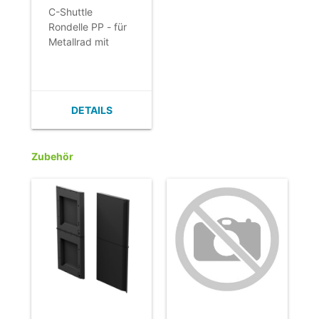
Metallrad mit
C-Shuttle
Stoßstange
Rondelle PP - für
Metallrad mit
Stoßstange
DETAILS
Zubehör