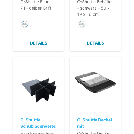
schwarz - 50 x 19
C-Shuttle Eimer -
C-Shuttle Behälter
x 16 cm
7 l - gelber Griff
- schwarz - 50 x
19 x 16 cm
DETAILS
DETAILS
C-Shuttle
C-Shuttle Deckel
Schubladenverteiler
mit
- 43,5 x 28,5 x
transparantem
Handige verdeler
C-Shuttle Deckel