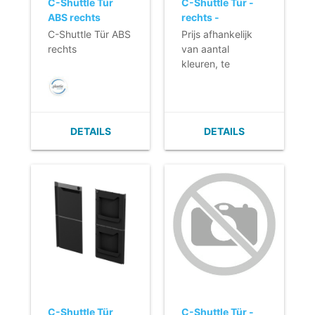
C-Shuttle Tür
C-Shuttle Tür -
ABS rechts
rechts -
personalisierter
C-Shuttle Tür ABS
Prijs afhankelijk
Druck
rechts
van aantal
kleuren, te
drukken
oppervlakte en
aantal deuren.
DETAILS
DETAILS
C-Shuttle Tür
C-Shuttle Tür -