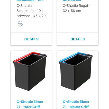
schwarz - 45 x
C-Shuttle
C-Shuttle Regal -
29 x 8,5 cm
Schublade - 10 l -
32 x 50 cm
schwarz - 45 x 29
x 8,5 cm
DETAILS
DETAILS
C-Shuttle Eimer -
C-Shuttle Eimer -
7 l - roter Griff
7 l - blauer Griff