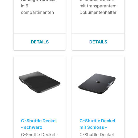
12,5 cm
Dokumentenhalter
in 6
mit transparantem
compartimenten
Dokumentenhalter
voor in de C-
Shuttle lade
DETAILS
DETAILS
C-Shuttle Deckel
C-Shuttle Deckel
- schwarz
mit Schloss -
schwarz
C-Shuttle Deckel -
C-Shuttle Deckel