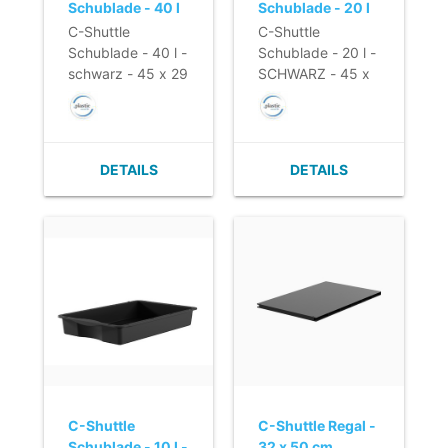
Schublade - 40 l
Schublade - 20 l
- schwarz - 45 x
- SCHWARZ - 45
C-Shuttle
C-Shuttle
29 x 33 cm
x 29 x 16 cm
Schublade - 40 l -
Schublade - 20 l -
schwarz - 45 x 29
SCHWARZ - 45 x
x 33 cm
29 x 16 cm
DETAILS
DETAILS
C-Shuttle
C-Shuttle Regal -
Schublade - 10 l -
32 x 50 cm