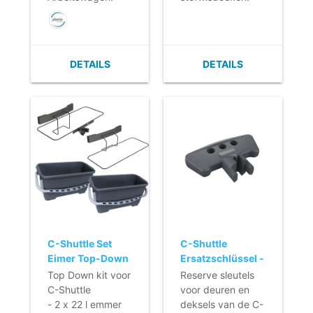
DETAILS
DETAILS
C-Shuttle Set
C-Shuttle
Eimer Top-Down
Ersatzschlüssel -
- 2 x 22 l
10 Stück
Top Down kit voor
Reserve sleutels
C-Shuttle
voor deuren en
- 2 x 22 l emmer
deksels van de C-