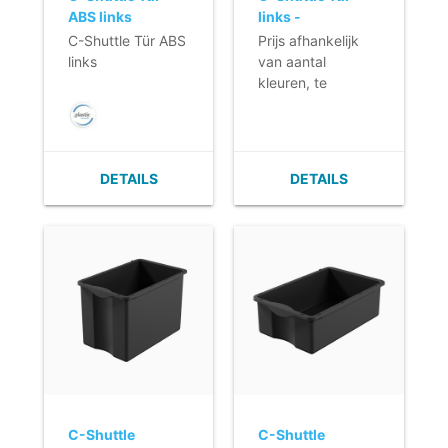
ABS links
links -
personalisierter
C-Shuttle Tür ABS
Prijs afhankelijk
Druck
links
van aantal
kleuren, te
drukken
oppervlakte en
aantal deuren.
DETAILS
DETAILS
C-Shuttle
C-Shuttle