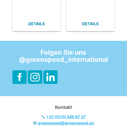
- Steunbeugels
Shuttle
voor emmers
- Deksels
afzonderlijk te
DETAILS
DETAILS
verkrijgen
Folgen Sie uns
@greenspeed_international
Kontakt
+31 (0)70 345 87 37
greenspeed@greenspeed.eu