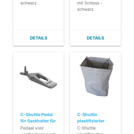
schwarz
mit Schloss -
schwarz
DETAILS
DETAILS
C-Shuttle Pedal
C-Shuttle
für Sackhalter für
plastifizierter
250
Sack - 50 l - grau
Pedaal voor
C-Shuttle