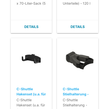
grau
x 70-Liter-Sack (5
Unterteile) - 120 l
Unterteile) - grau
- grau
DETAILS
DETAILS
C-Shuttle
C-Shuttle
Hakenset (u.a. für
Stielhalterung -
Staubwischer
oval - am
C-Shuttle
C-Shuttle
oder
Aluminiumgriff
Hakenset (u.a. für
Stielhalterung -