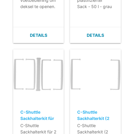
voetbediening om
plastifizierter
deksel te openen.
Sack - 50 l - grau
DETAILS
DETAILS
C-Shuttle
C-Shuttle
Sackhalterkit für
Sackhalterkit (2
2 x 70-Liter-Sack
Unterteile) - 120 l
C-Shuttle
C-Shuttle
(5 Unterteile) -
- grau
Sackhalterkit für 2
Sackhalterkit (2