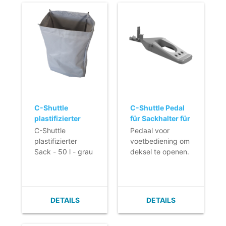
C-Shuttle
C-Shuttle Pedal
plastifizierter
für Sackhalter für
Sack - 50 l - grau
250
C-Shuttle
Pedaal voor
plastifizierter
voetbediening om
Sack - 50 l - grau
deksel te openen.
DETAILS
DETAILS