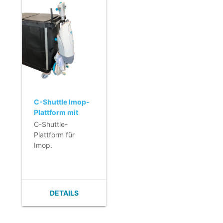
C-Shuttle Imop-
Plattform mit
Velcro band -
C-Shuttle-
Metall - Grau
Plattform für
Imop.
- Ergonomische
Lösung, der Imop
kann auf die
Plattform
DETAILS
gefahren werden.
Ein Anheben der
Maschine ist nicht