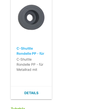
C-Shuttle
Rondelle PP - für
Metallrad mit
C-Shuttle
Stoßstange
Rondelle PP - für
Metallrad mit
Stoßstange
DETAILS
Zubehör