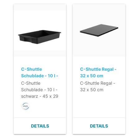
C-Shuttle
C-Shuttle Regal -
Schublade - 10 l -
32 x 50 cm
schwarz - 45 x
C-Shuttle
C-Shuttle Regal -
29 x 8,5 cm
Schublade - 10 l -
32 x 50 cm
schwarz - 45 x 29
x 8,5 cm
DETAILS
DETAILS