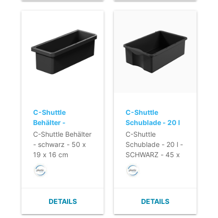
C-Shuttle
C-Shuttle
Behälter -
Schublade - 20 l
schwarz - 50 x 19
- SCHWARZ - 45
C-Shuttle Behälter
C-Shuttle
x 16 cm
x 29 x 16 cm
- schwarz - 50 x
Schublade - 20 l -
19 x 16 cm
SCHWARZ - 45 x
29 x 16 cm
DETAILS
DETAILS