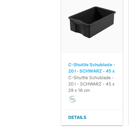
C-Shuttle Schublade -
20 l - SCHWARZ - 45 x
29 x 16 cm
C-Shuttle Schublade -
20 l - SCHWARZ - 45 x
29 x 16 cm
DETAILS