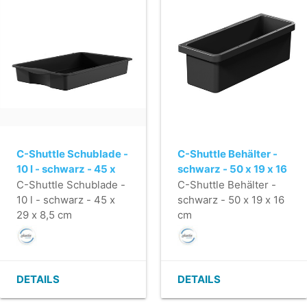
C-Shuttle Schublade -
C-Shuttle Behälter -
10 l - schwarz - 45 x
schwarz - 50 x 19 x 16
29 x 8,5 cm
cm
C-Shuttle Schublade -
C-Shuttle Behälter -
10 l - schwarz - 45 x
schwarz - 50 x 19 x 16
29 x 8,5 cm
cm
DETAILS
DETAILS