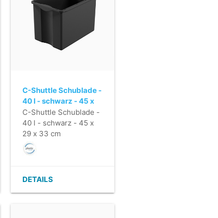
C-Shuttle Schublade -
40 l - schwarz - 45 x
29 x 33 cm
C-Shuttle Schublade -
40 l - schwarz - 45 x
29 x 33 cm
DETAILS