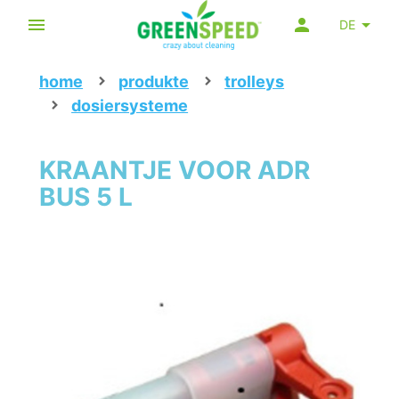
DE
home
produkte
trolleys
dosiersysteme
KRAANTJE VOOR ADR
BUS 5 L