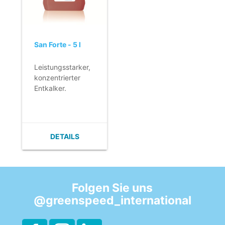
San Forte - 5 l
Leistungsstarker,
konzentrierter
Entkalker.
- Entfernt
wirkungsvoll
Kalkablagerungen.
- Entfernung von
DETAILS
Kalkablagerungen
auf allen
säurebeständigen.
- Zitrusduft.
Folgen Sie uns
@greenspeed_international