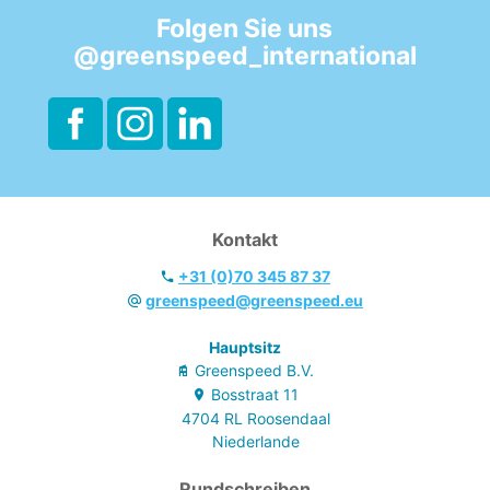
der Abfallbehälter
Folgen Sie uns
auf dem
@greenspeed_international
Reinigungswagen
nahezu unsichtbar
bleibt.
Kontakt
+31 (0)70 345 87 37
greenspeed@greenspeed.eu
Hauptsitz
Greenspeed B.V.
Bosstraat
11
4704 RL
Roosendaal
Niederlande
Rundschreiben