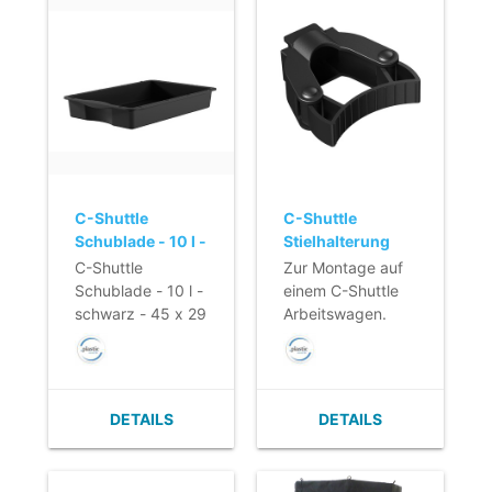
C-Shuttle
C-Shuttle
Schublade - 10 l -
Stielhalterung
schwarz - 45 x
C-Shuttle
Zur Montage auf
29 x 8,5 cm
Schublade - 10 l -
einem C-Shuttle
schwarz - 45 x 29
Arbeitswagen.
x 8,5 cm
DETAILS
DETAILS