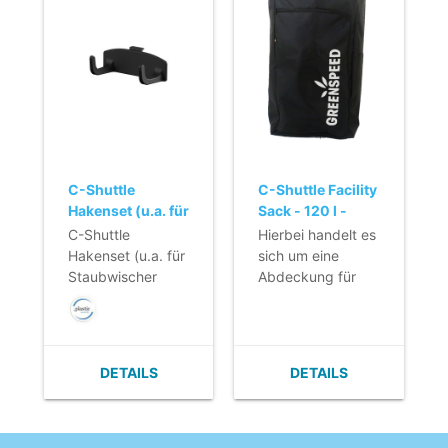
C-Shuttle
C-Shuttle Facility
Hakenset (u.a. für
Sack - 120 l -
Staubwischer
SCHWARZ
C-Shuttle
Hierbei handelt es
oder
Hakenset (u.a. für
sich um eine
Sicherheitsbestimmungen)
Staubwischer
Abdeckung für
oder
den Abfallbehälter
Sicherheitsbestimmungen)
der Greenspeed
C-Shuttle
Reinigungswagen.
DETAILS
DETAILS
Die Abdeckung ist
hochwertig und
bietet optimalen
Schutz, während