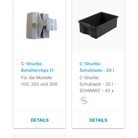
C-Shuttle
C-Shuttle
Behälterclips (1
Schublade - 20 l
Stück)
- SCHWARZ - 45
Für die Modelle
C-Shuttle
x 29 x 16 cm
100, 200 und 300
Schublade - 20 l -
SCHWARZ - 45 x
29 x 16 cm
DETAILS
DETAILS