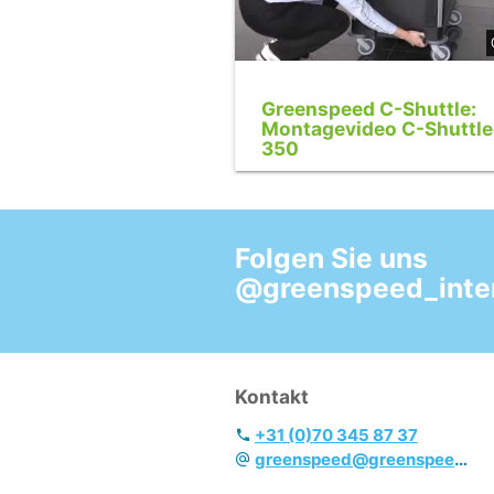
Greenspeed C-Shuttle:
Montagevideo C-Shuttle
350
Folgen Sie uns
@greenspeed_inter
Kontakt
+31 (0)70 345 87 37
greenspeed@greenspeed.eu