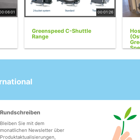
00:06:01
00:01:26
Greenspeed C-Shuttle
Hos
Range
(Os
Gre
Spe
national
Rundschreiben
Bleiben Sie mit dem
monatlichen Newsletter über
Produktaktualisierungen,