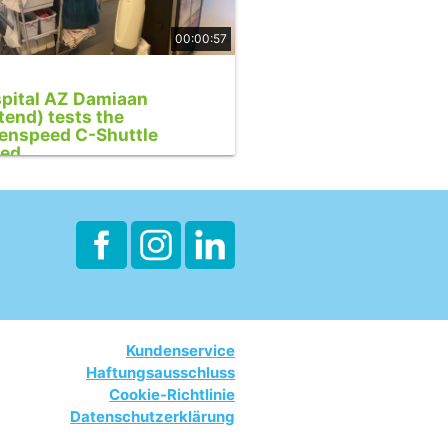
00:00:57
pital AZ Damiaan
tend) tests the
enspeed C-Shuttle
ed
Kundenservice
Haftungsausschluss
Cookie-Richtlinie
Datenschutzerklärung