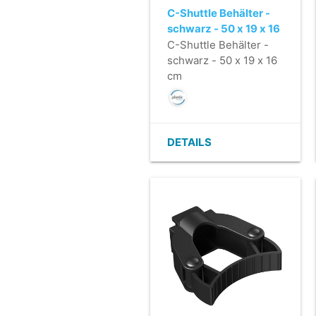
C-Shuttle Behälter -
schwarz - 50 x 19 x 16
cm
C-Shuttle Behälter -
schwarz - 50 x 19 x 16
cm
DETAILS