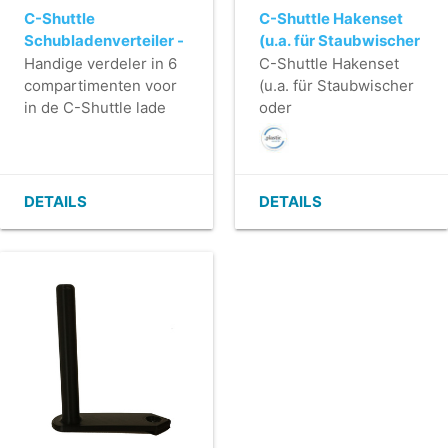
C-Shuttle
C-Shuttle Hakenset
Schubladenverteiler -
(u.a. für Staubwischer
43,5 x 28,5 x 12,5 cm
oder
Handige verdeler in 6
C-Shuttle Hakenset
Sicherheitsbestimmunge
compartimenten voor
(u.a. für Staubwischer
in de C-Shuttle lade
oder
Sicherheitsbestimmungen
DETAILS
DETAILS