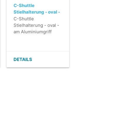
C-Shuttle
Stielhalterung - oval -
am Aluminiumgriff
C-Shuttle
n)
befestigt
Stielhalterung - oval -
am Aluminiumgriff
)
befestigt
DETAILS