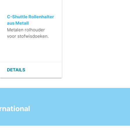
C-Shuttle Rollenhalter
aus Metall
Metalen rolhouder
voor stofwisdoeken.
DETAILS
national