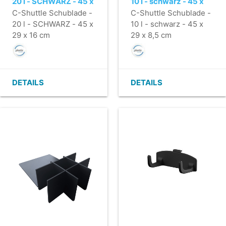
20 l - SCHWARZ - 45 x
10 l - schwarz - 45 x
29 x 16 cm
29 x 8,5 cm
C-Shuttle Schublade -
C-Shuttle Schublade -
20 l - SCHWARZ - 45 x
10 l - schwarz - 45 x
29 x 16 cm
29 x 8,5 cm
DETAILS
DETAILS