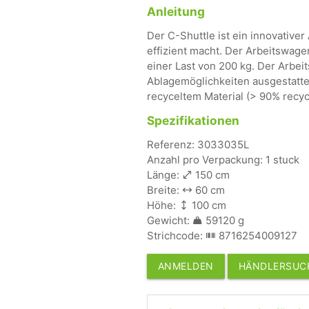
Anleitung
Der C-Shuttle ist ein innovative
effizient macht. Der Arbeitswage
einer Last von 200 kg. Der Arbei
Ablagemöglichkeiten ausgestatte
recyceltem Material (> 90% recyce
Spezifikationen
Referenz: 3033035L
Anzahl pro Verpackung: 1 stuck
Länge:
150 cm
Breite:
60 cm
Höhe:
100 cm
Gewicht:
59120 g
Strichcode:
8716254009127
ANMELDEN
HÄNDLERSUC