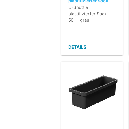
plastifizierter Sack -
50 l - grau
C-Shuttle
plastifizierter Sack -
50 l - grau
DETAILS