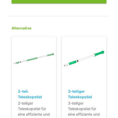
Alternative
2-teil.
3-teiliger
Teleskopstiel
Teleskopstiel
(100-180 cm)
(70-170 cm) Q-
2-teiliger
3-teiliger
(Q-line)
line
Teleskopstiel für
Teleskopstiel für
eine effiziente und
eine effiziente und