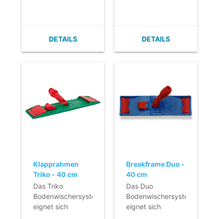
mit Klettband.
mit Klettband.
- Geringes
- Geringes
Gewicht.
Gewicht.
- Extrem flach
- Extrem flach
DETAILS
DETAILS
(keine
(keine
Schmutzansammlung).
Schmutzansammlung).
- Bequem zu
- Bequem zu
reinigen.
reinigen.
- Velcro kann
- Velcro kann
leicht
leicht
ausgetauscht
ausgetauscht
werden.
werden.
- Horizontale
- Horizontale
Fixierung möglich.
Fixierung möglich.
Klapprahmen
Breakframe Duo -
Triko - 40 cm
40 cm
Das Triko
Das Duo
Bodenwischersystem
Bodenwischersystem
eignet sich
eignet sich
bestens für große
bestens für große