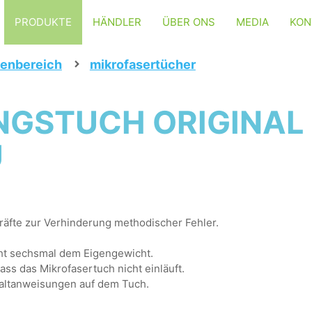
PRODUKTE
HÄNDLER
ÜBER ONS
MEDIA
KON
nenbereich
mikrofasertücher
GSTUCH ORIGINAL -
U
äfte zur Verhinderung methodischer Fehler.
ht sechsmal dem Eigengewicht.
ss das Mikrofasertuch nicht einläuft.
Faltanweisungen auf dem Tuch.