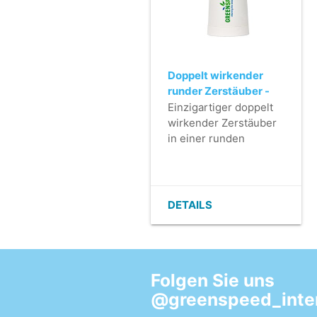
durch das Bestücken
mit Zubehör.
-
Aufbewahrungszubehör
ist wasserfest.
Doppelt wirkender
runder Zerstäuber -
500ml - schwarz
Einzigartiger doppelt
wirkender Zerstäuber
in einer runden
Flasche.
- Doppelte
Zerstäuberwirkung.
- Kräftiger,
DETAILS
einstellbarer Strahl.
- Praktisch und
ergonomisch.
- Auch in blau oder rot
Folgen Sie uns
erhältlich.
@greenspeed_inter