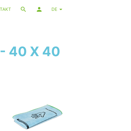
TAKT
DE
 40 X 40