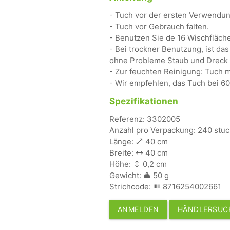
- Tuch vor der ersten Verwendu
- Tuch vor Gebrauch falten.
- Benutzen Sie de 16 Wischfläch
- Bei trockner Benutzung, ist das
ohne Probleme Staub und Dreck u
- Zur feuchten Reinigung: Tuch m
- Wir empfehlen, das Tuch bei 6
Spezifikationen
Referenz: 3302005
Anzahl pro Verpackung: 240 stuc
Länge:
40 cm
Breite:
40 cm
Höhe:
0,2 cm
Gewicht:
50 g
Strichcode:
8716254002661
ANMELDEN
HÄNDLERSUC