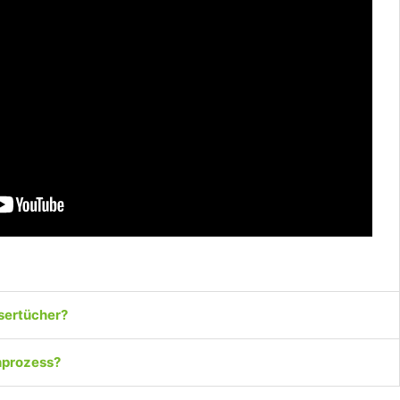
sertücher?
hprozess?