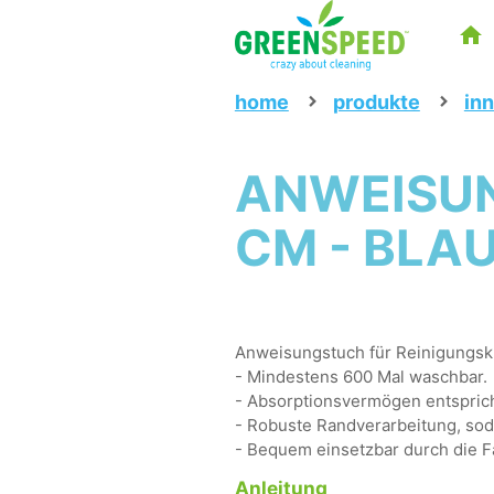
home
produkte
in
ANWEISUN
CM - BLA
Anweisungstuch für Reinigungskr
- Mindestens 600 Mal waschbar.
- Absorptionsvermögen entspric
- Robuste Randverarbeitung, soda
- Bequem einsetzbar durch die 
Anleitung