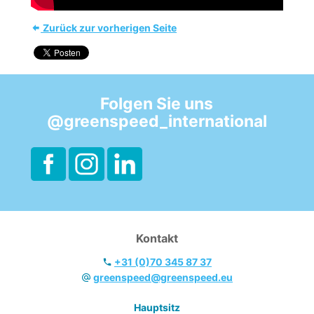
Zurück zur vorherigen Seite
Folgen Sie uns
@greenspeed_international
Kontakt
+31 (0)70 345 87 37
greenspeed@greenspeed.eu
Hauptsitz