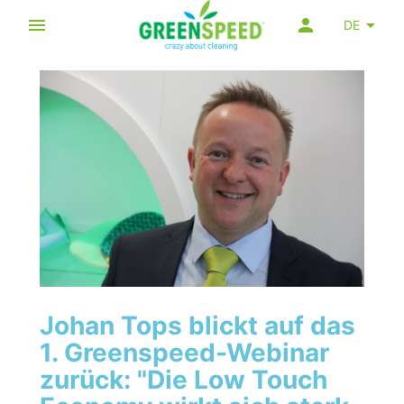
DE
Johan Tops blickt auf das
1. Greenspeed-Webinar
zurück: "Die Low Touch