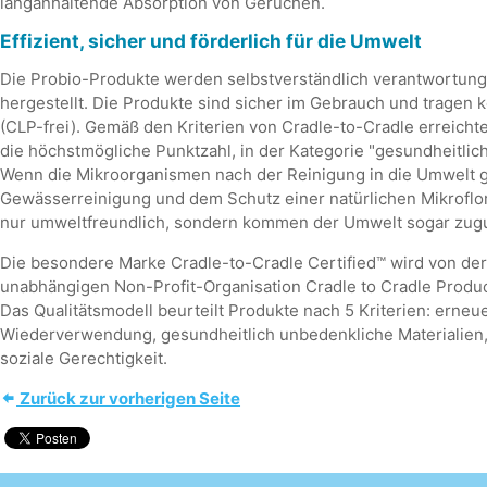
langanhaltende Absorption von Gerüchen.
Effizient, sicher und förderlich für die Umwelt
Die Probio-Produkte werden selbstverständlich verantwortungs
hergestellt. Die Produkte sind sicher im Gebrauch und tragen
(CLP-frei). Gemäß den Kriterien von Cradle-to-Cradle erreicht
die höchstmögliche Punktzahl, in der Kategorie "gesundheitlic
Wenn die Mikroorganismen nach der Reinigung in die Umwelt ge
Gewässerreinigung und dem Schutz einer natürlichen Mikroflora 
nur umweltfreundlich, sondern kommen der Umwelt sogar zugu
Die besondere Marke Cradle-to-Cradle Certified™ wird von der
unabhängigen Non-Profit-Organisation Cradle to Cradle Product
Das Qualitätsmodell beurteilt Produkte nach 5 Kriterien: erneu
Wiederverwendung, gesundheitlich unbedenkliche Materialien,
soziale Gerechtigkeit.
Zurück zur vorherigen Seite