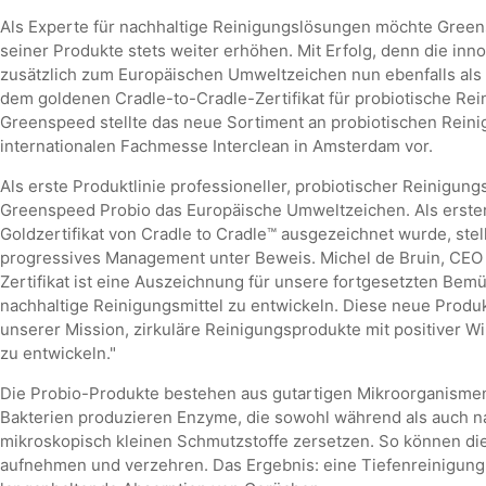
Als Experte für nachhaltige Reinigungslösungen möchte Green
seiner Produkte stets weiter erhöhen. Mit Erfolg, denn die inn
zusätzlich zum Europäischen Umweltzeichen nun ebenfalls als w
dem goldenen Cradle-to-Cradle-Zertifikat für probiotische Rei
Greenspeed stellte das neue Sortiment an probiotischen Reinig
internationalen Fachmesse Interclean in Amsterdam vor.
Als erste Produktlinie professioneller, probiotischer Reinigungs
Greenspeed Probio das Europäische Umweltzeichen. Als erster 
Goldzertifikat von Cradle to Cradle™ ausgezeichnet wurde, ste
progressives Management unter Beweis. Michel de Bruin, CEO
Zertifikat ist eine Auszeichnung für unsere fortgesetzten Bem
nachhaltige Reinigungsmittel zu entwickeln. Diese neue Produk
unserer Mission, zirkuläre Reinigungsprodukte mit positiver 
zu entwickeln."
Die Probio-Produkte bestehen aus gutartigen Mikroorganismen
Bakterien produzieren Enzyme, die sowohl während als auch n
mikroskopisch kleinen Schmutzstoffe zersetzen. So können die 
aufnehmen und verzehren. Das Ergebnis: eine Tiefenreinigung