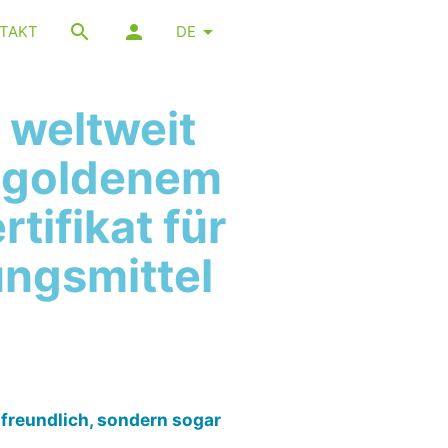
TAKT
DE
 weltweit
t goldenem
tifikat für
ungsmittel
tfreundlich, sondern sogar