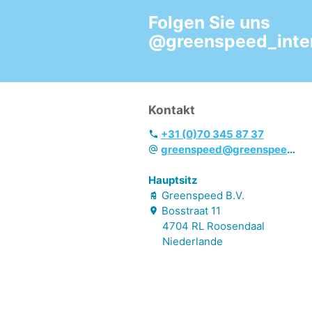
Folgen Sie uns
@greenspeed_inter
Kontakt
+31 (0)70 345 87 37
greenspeed@greenspeed.eu
Hauptsitz
Greenspeed B.V.
Bosstraat
11
4704 RL
Roosendaal
Niederlande